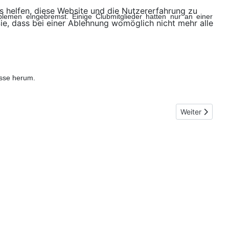
ns helfen, diese Website und die Nutzererfahrung zu
lemen eingebremst. Einige Clubmitglieder hatten nur an einer
ie, dass bei einer Ablehnung womöglich nicht mehr alle
asse herum.
Nächster Beit
Weiter