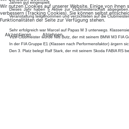
Jahren gut eingespielt.
Wir nutzen Cookies auf unserer Website. Einige von ihnen s
Dieses Jahr haben 5 Aktive zur Clubmeisterschaft abgegeben.
verbessern (Tracking Cookies). Sie können selbst entschei
Veranstaltung teilgenommen und verzichteten auf die Clubmeister
Funktionalitäten der Seite zur Verfügung stehen.
Sehr erfolgreich war Marcel auf Papas M 3 unterwegs. Klassen
Akzeptieren
Ablehnen
Vize-Clubmeister wurde Nils Butz, der mit seinem BMW M3 FIA G
In der FIA Gruppe E1 (Klassen nach Performensfaktor) ärgern sich
Den 3. Platz belegt Ralf Stark, der mit seinem Skoda FABIA RS b