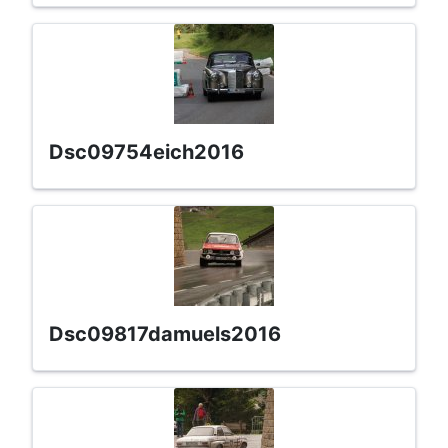
dsc09754eich2016
dsc09817damuels2016