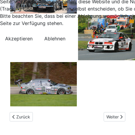
Seite, während andere uns helfen, diese Website und die N
(Tracking Cookies). Sie können selbst entscheiden, ob Sie
Bitte beachten Sie, dass bei einer Ablehnung womöglich nic
Seite zur Verfügung stehen.
Akzeptieren
Ablehnen
Vorheriger Beitrag: 2024
Nächster Beit
Zurück
Weiter