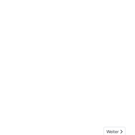
Nächster Beit
Weiter